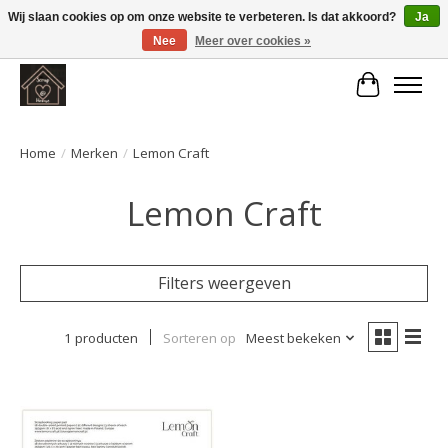
Wij slaan cookies op om onze website te verbeteren. Is dat akkoord?
Ja
Nee
Meer over cookies »
Large selection of products and fast shipping!
Winkelwa
Home
/
Merken
/
Lemon Craft
Lemon Craft
Filters weergeven
1 producten
Sorteren op
Meest bekeken