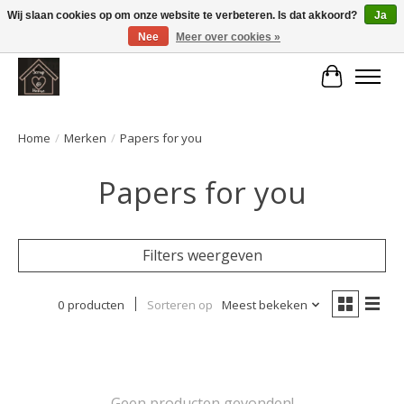
Wij slaan cookies op om onze website te verbeteren. Is dat akkoord?
Ja
Nee
Meer over cookies »
Large selection of products and fast shipping!
Winkelwa
Home
/
Merken
/
Papers for you
Papers for you
Filters weergeven
0 producten
Sorteren op
Meest bekeken
Geen producten gevonden!