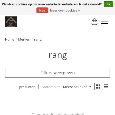
Wij slaan cookies op om onze website te verbeteren. Is dat akkoord?
Ja
Nee
Meer over cookies »
Large selection of products and fast shipping!
Winkelwa
Home
/
Merken
/
rang
rang
Filters weergeven
0 producten
Sorteren op
Meest bekeken
Geen producten gevonden!