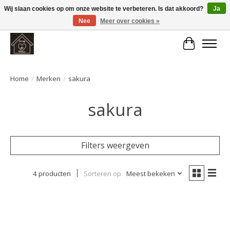
Wij slaan cookies op om onze website te verbeteren. Is dat akkoord?
Ja
Nee
Meer over cookies »
Large selection of products and fast shipping!
Winkelwa
Home
/
Merken
/
sakura
sakura
Filters weergeven
4 producten
Sorteren op
Meest bekeken