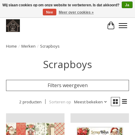
Wij slaan cookies op om onze website te verbeteren. Is dat akkoord?
Ja
Nee
Meer over cookies »
Large selection of products and fast shipping!
Winkelwa
Home
/
Merken
/
Scrapboys
Scrapboys
Filters weergeven
2 producten
Sorteren op
Meest bekeken