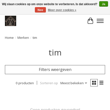
Wij slaan cookies op om onze website te verbeteren. Is dat akkoord?
Ja
Nee
Meer over cookies »
Large selection of products and fast shipping!
Winkelwa
Home
/
Merken
/
tim
tim
Filters weergeven
0 producten
Sorteren op
Meest bekeken
Geen producten gevonden!