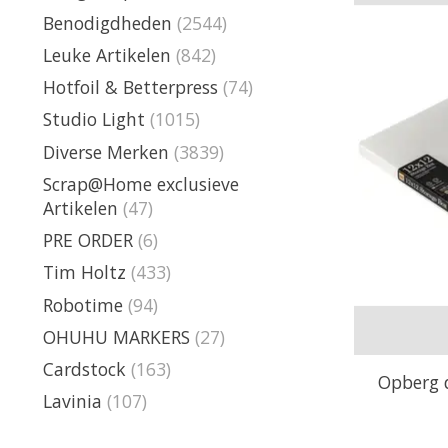
Benodigdheden
(2544)
Leuke Artikelen
(842)
Hotfoil & Betterpress
(74)
Studio Light
(1015)
Diverse Merken
(3839)
Scrap@Home exclusieve
Artikelen
(47)
PRE ORDER
(6)
Tim Holtz
(433)
Robotime
(94)
OHUHU MARKERS
(27)
Cardstock
(163)
Opberg d
Lavinia
(107)