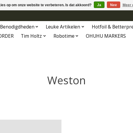
kies op om onze website te verbeteren. Is dat akkoord?
Ja
Nee
Meer 
Benodigdheden
Leuke Artikelen
Hotfoil & Betterpr
ORDER
Tim Holtz
Robotime
OHUHU MARKERS
Weston