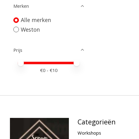
Merken
Alle merken
Weston
Prijs
Minimale prijswaarde
Price maximum value
€
0
- €
10
Categorieën
Workshops