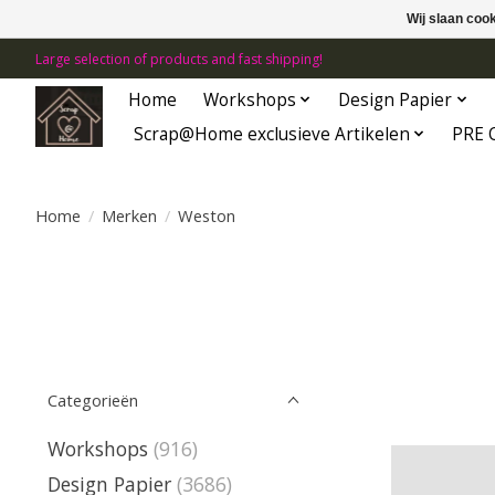
Wij slaan coo
Large selection of products and fast shipping!
Home
Workshops
Design Papier
Scrap@Home exclusieve Artikelen
PRE 
Home
/
Merken
/
Weston
Categorieën
Workshops
(916)
Design Papier
(3686)