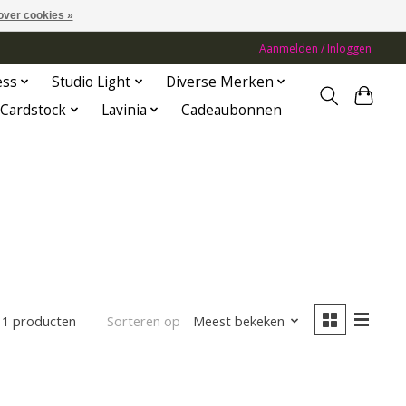
over cookies »
Aanmelden / Inloggen
ess
Studio Light
Diverse Merken
Cardstock
Lavinia
Cadeaubonnen
Sorteren op
Meest bekeken
1 producten