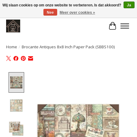
Wij slaan cookies op om onze website te verbeteren. Is dat akkoord?
Ja
Nee
Meer over cookies »
Large selection of products and fast shipping!
Winkelwa
Home
/
Brocante Antiques 8x8 Inch Paper Pack (SBBS100)
Product image slideshow Items