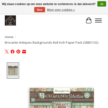
Wij slaan cookies op om onze website te verbeteren. Is dat akkoord?
Ja
Nee
Meer over cookies »
Large selection of products and fast shipping!
Winkelwa
Home
/
Brocante Antiques Backgrounds 8x8 Inch Paper Pack (SBBS102)
Product image slideshow Items