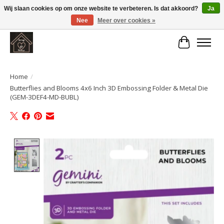
Wij slaan cookies op om onze website te verbeteren. Is dat akkoord?
Ja
Nee
Meer over cookies »
Large selection of products and fast shipping!
Winkelwa
Home
/
Butterflies and Blooms 4x6 Inch 3D Embossing Folder & Metal Die
(GEM-3DEF4-MD-BUBL)
Product image slideshow Items