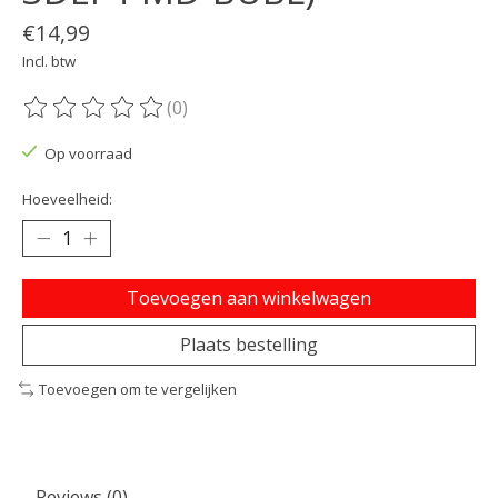
€14,99
Incl. btw
(0)
De beoordeling van dit product is
0
van de 5
Op voorraad
Hoeveelheid:
Toevoegen aan winkelwagen
Plaats bestelling
Toevoegen om te vergelijken
Reviews (0)