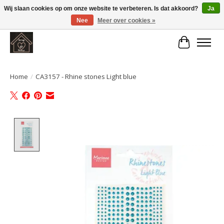
Wij slaan cookies op om onze website te verbeteren. Is dat akkoord?
Ja
Nee
Meer over cookies »
Large selection of products and fast shipping!
Winkelwa
Home
/
CA3157 - Rhine stones Light blue
Product image slideshow Items