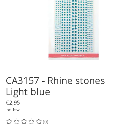
CA3157 - Rhine stones
Light blue
€2,95
Incl. btw
(0)
De beoordeling van dit product is
0
van de 5