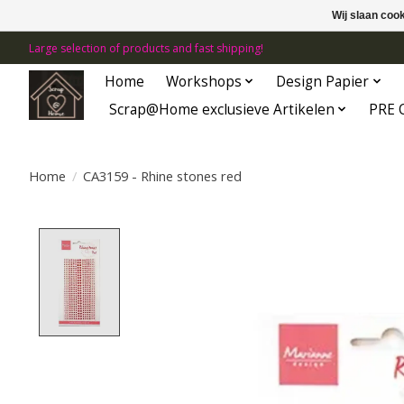
Wij slaan coo
Large selection of products and fast shipping!
Home
Workshops
Design Papier
Scrap@Home exclusieve Artikelen
PRE 
Home
/
CA3159 - Rhine stones red
Product image slideshow Items