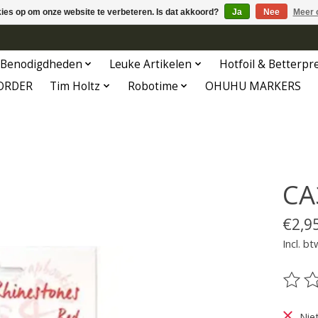
kies op om onze website te verbeteren. Is dat akkoord?
Ja
Nee
Meer 
Benodigdheden
Leuke Artikelen
Hotfoil & Betterpr
ORDER
Tim Holtz
Robotime
OHUHU MARKERS
CA
€2,9
Incl. bt
De be
Nie