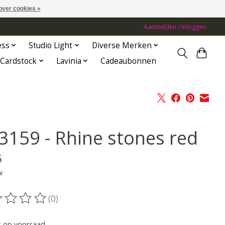
over cookies »
Aanmelden / Inloggen
ess
Studio Light
Diverse Merken
Cardstock
Lavinia
Cadeaubonnen
3159 - Rhine stones red
5
w
(0)
oordeling van dit product is
0
van de 5
t op voorraad