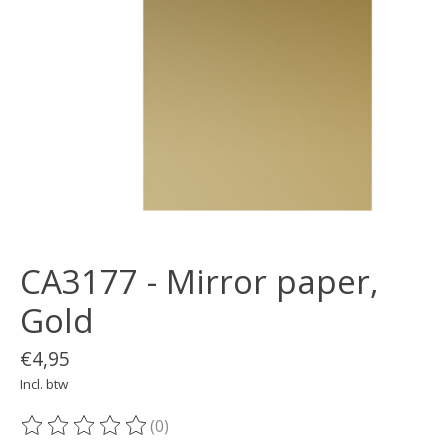
CA3177 - Mirror paper,
Gold
€4,95
Incl. btw
(0)
De beoordeling van dit product is
0
van de 5