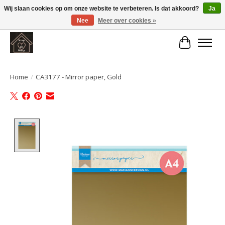
Wij slaan cookies op om onze website te verbeteren. Is dat akkoord?
Ja
Nee
Meer over cookies »
Large selection of products and fast shipping!
Winkelwa
Home
/
CA3177 - Mirror paper, Gold
Product image slideshow Items