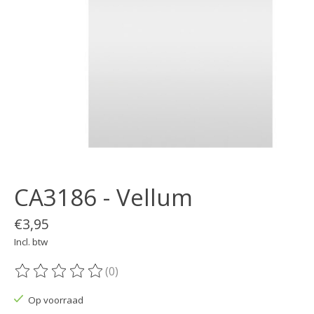
CA3186 - Vellum
€3,95
Incl. btw
(0)
De beoordeling van dit product is
0
van de 5
Op voorraad