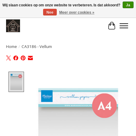
Wij slaan cookies op om onze website te verbeteren. Is dat akkoord?
Ja
Nee
Meer over cookies »
Large selection of products and fast shipping!
Winkelwa
Home
/
CA3186 - Vellum
Product image slideshow Items