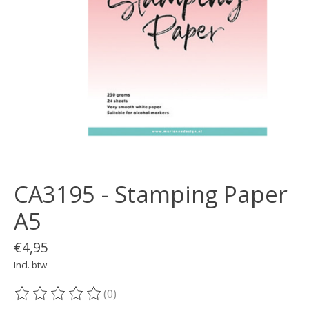
CA3195 - Stamping Paper
A5
€4,95
Incl. btw
(0)
De beoordeling van dit product is
0
van de 5