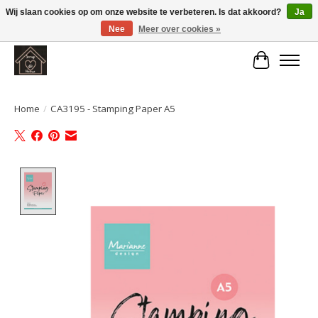
Wij slaan cookies op om onze website te verbeteren. Is dat akkoord?
Ja
Nee
Meer over cookies »
Large selection of products and fast shipping!
Winkelwa
Home
/
CA3195 - Stamping Paper A5
Product image slideshow Items