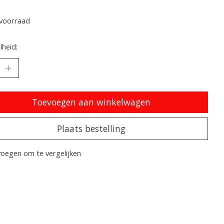
oordeling van dit product is
0
van de 5
voorraad
heid:
Toevoegen aan winkelwagen
Plaats bestelling
oegen om te vergelijken