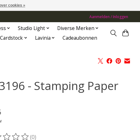
over cookies »
Aanmelden / Inloggen
ess
Studio Light
Diverse Merken
Cardstock
Lavinia
Cadeaubonnen
3196 - Stamping Paper
5
w
(0)