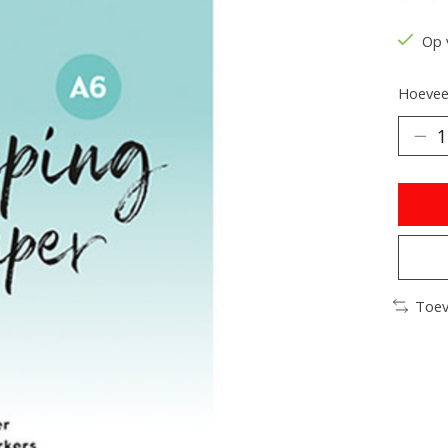
De be
Op 
Hoeveel
Toev