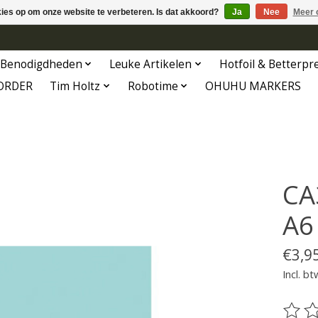
kies op om onze website te verbeteren. Is dat akkoord?
Ja
Nee
Meer 
Benodigdheden
Leuke Artikelen
Hotfoil & Betterpr
ORDER
Tim Holtz
Robotime
OHUHU MARKERS
CA
A6
€3,9
Incl. bt