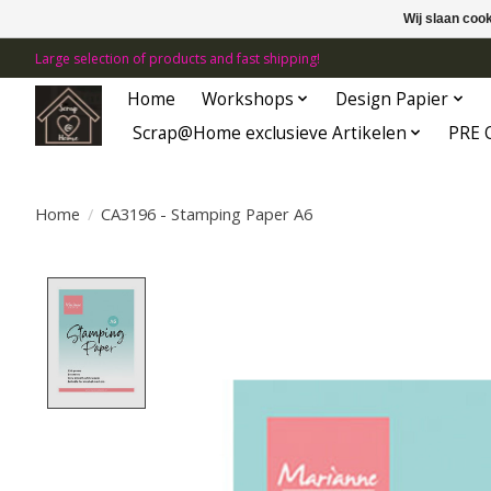
Wij slaan coo
Large selection of products and fast shipping!
Home
Workshops
Design Papier
Scrap@Home exclusieve Artikelen
PRE 
Home
/
CA3196 - Stamping Paper A6
Product image slideshow Items