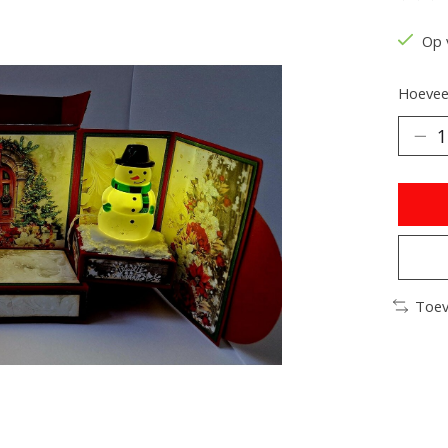
De be
Op 
Hoeveel
Toev