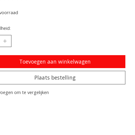
oordeling van dit product is
0
van de 5
voorraad
heid:
Toevoegen aan winkelwagen
Plaats bestelling
oegen om te vergelijken