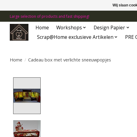
Wij slaan coo
Large selection of products and fast shipping!
Home
Workshops
Design Papier
Scrap@Home exclusieve Artikelen
PRE 
Home
/
Cadeau box met verlichte sneeuwpopjes
Product image slideshow Items