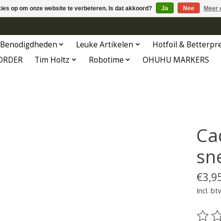
kies op om onze website te verbeteren. Is dat akkoord?
Ja
Nee
Meer 
Benodigdheden
Leuke Artikelen
Hotfoil & Betterpr
ORDER
Tim Holtz
Robotime
OHUHU MARKERS
Ca
sn
€3,9
Incl. bt