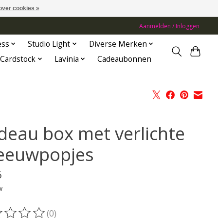
over cookies »
Aanmelden / Inloggen
ess
Studio Light
Diverse Merken
Cardstock
Lavinia
Cadeaubonnen
deau box met verlichte
eeuwpopjes
5
w
(0)