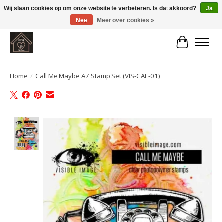
Wij slaan cookies op om onze website te verbeteren. Is dat akkoord?
Ja
Nee
Meer over cookies »
Large selection of products and fast shipping!
Winkelwa
Home
/
Call Me Maybe A7 Stamp Set (VIS-CAL-01)
Product image slideshow Items