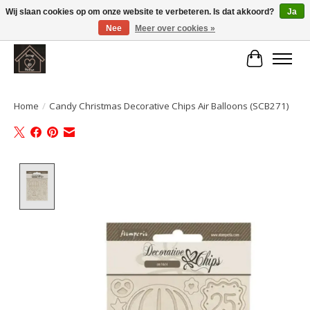
Wij slaan cookies op om onze website te verbeteren. Is dat akkoord?
Ja
Nee
Meer over cookies »
Large selection of products and fast shipping!
Winkelwa
Home
/
Candy Christmas Decorative Chips Air Balloons (SCB271)
Product image slideshow Items