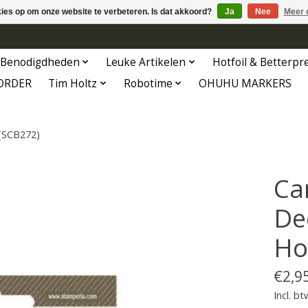
kies op om onze website te verbeteren. Is dat akkoord?
Ja
Nee
Meer 
Benodigdheden
Leuke Artikelen
Hotfoil & Betterpr
ORDER
Tim Holtz
Robotime
OHUHU MARKERS
(SCB272)
Ca
De
Ho
€2,9
Incl. bt