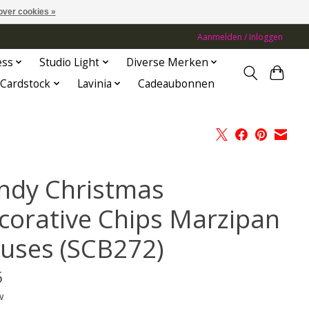
over cookies »
Aanmelden / Inloggen
ess
Studio Light
Diverse Merken
Cardstock
Lavinia
Cadeaubonnen
ndy Christmas
corative Chips Marzipan
uses (SCB272)
5
w