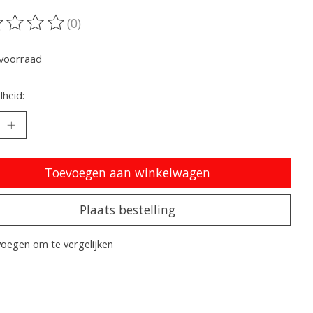
(0)
oordeling van dit product is
0
van de 5
voorraad
heid:
Toevoegen aan winkelwagen
Plaats bestelling
oegen om te vergelijken