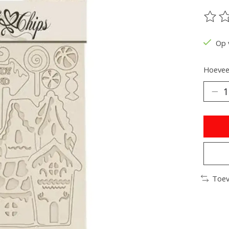
De be
Op 
Hoeveel
Toev