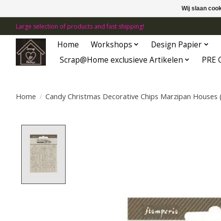
Wij slaan coo
Large selection of products and fast shipping!
Home
Workshops
Design Papier
Scrap@Home exclusieve Artikelen
PRE 
Home
/
Candy Christmas Decorative Chips Marzipan Houses 
Product image slideshow Items