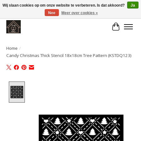
Wij slaan cookies op om onze website te verbeteren. Is dat akkoord?
Ja
Nee
Meer over cookies »
Large selection of products and fast shipping!
Winkelwa
Home
/
Candy Christmas Thick Stencil 18x18cm Tree Pattern (KSTDQ123)
Product image slideshow Items