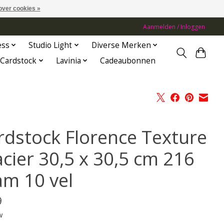
over cookies »
Aanmelden / Inloggen
ess
Studio Light
Diverse Merken
Cardstock
Lavinia
Cadeaubonnen
rdstock Florence Texture
acier 30,5 x 30,5 cm 216
am 10 vel
9
w