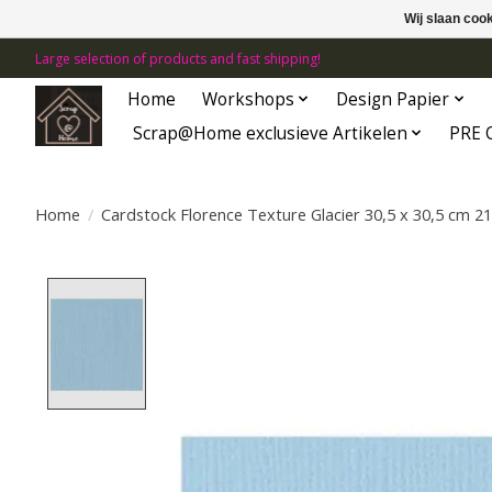
Wij slaan coo
Large selection of products and fast shipping!
Home
Workshops
Design Papier
Scrap@Home exclusieve Artikelen
PRE 
Home
/
Cardstock Florence Texture Glacier 30,5 x 30,5 cm 2
Product image slideshow Items