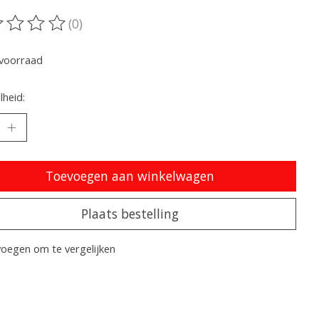
(0)
oordeling van dit product is
0
van de 5
voorraad
heid:
Toevoegen aan winkelwagen
Plaats bestelling
oegen om te vergelijken