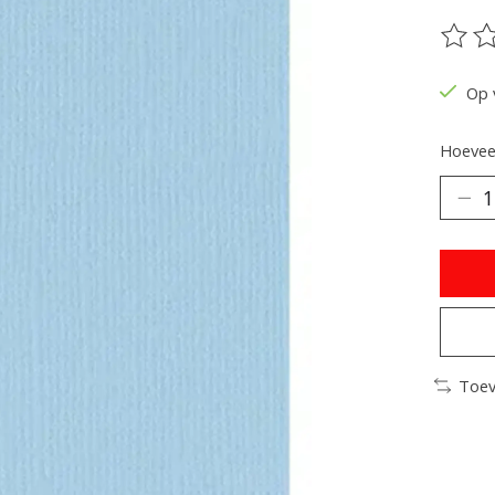
De be
Op 
Hoeveel
Toev