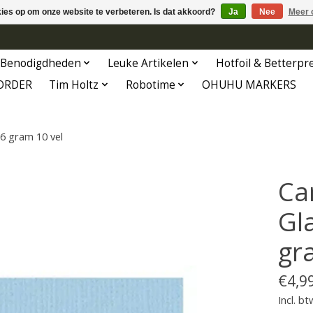
kies op om onze website te verbeteren. Is dat akkoord?
Ja
Nee
Meer 
Benodigdheden
Leuke Artikelen
Hotfoil & Betterpr
ORDER
Tim Holtz
Robotime
OHUHU MARKERS
16 gram 10 vel
Ca
Gl
gr
€4,9
Incl. bt