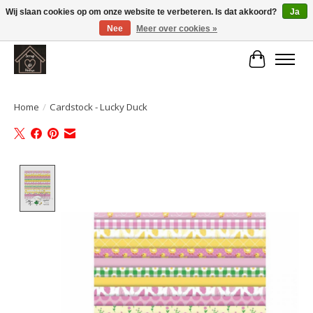
Wij slaan cookies op om onze website te verbeteren. Is dat akkoord?
Ja
Nee
Meer over cookies »
Large selection of products and fast shipping!
Winkelwa
Home
/
Cardstock - Lucky Duck
Product image slideshow Items