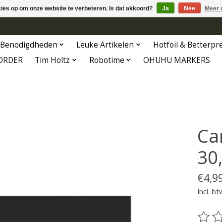
kies op om onze website te verbeteren. Is dat akkoord?
Ja
Nee
Meer 
Benodigdheden
Leuke Artikelen
Hotfoil & Betterpr
ORDER
Tim Holtz
Robotime
OHUHU MARKERS
Ca
30,
€4,9
Incl. bt