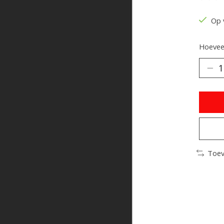
De be
Op 
Hoeveel
Toev