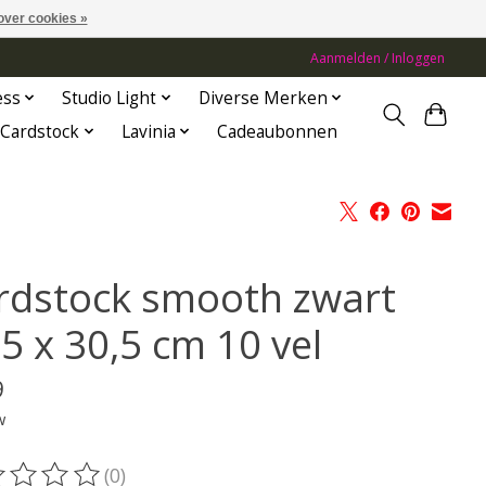
over cookies »
Aanmelden / Inloggen
ess
Studio Light
Diverse Merken
Cardstock
Lavinia
Cadeaubonnen
rdstock smooth zwart
5 x 30,5 cm 10 vel
9
w
(0)