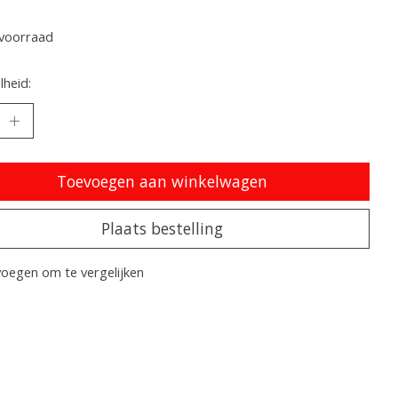
oordeling van dit product is
0
van de 5
voorraad
heid:
Toevoegen aan winkelwagen
Plaats bestelling
oegen om te vergelijken