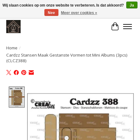
Wij slaan cookies op om onze website te verbeteren. Is dat akkoord?
Ja
Nee
Meer over cookies »
Large selection of products and fast shipping!
Winkelwa
Home
/
Cardzz Stansen Maak Gestanste Vormen tot Mini Albums (3pcs)
(CLCZ388)
Product image slideshow Items