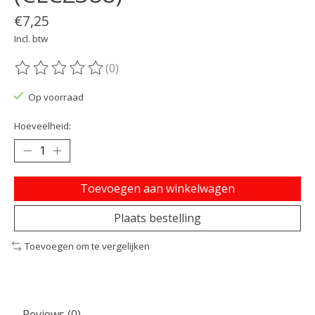
€7,25
Incl. btw
(0)
De beoordeling van dit product is
0
van de 5
Op voorraad
Hoeveelheid:
Toevoegen aan winkelwagen
Plaats bestelling
Toevoegen om te vergelijken
Reviews (0)