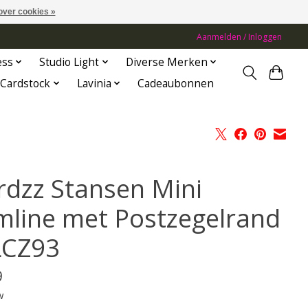
over cookies »
Aanmelden / Inloggen
ess
Studio Light
Diverse Merken
Cardstock
Lavinia
Cadeaubonnen
rdzz Stansen Mini
imline met Postzegelrand
LCZ93
9
w