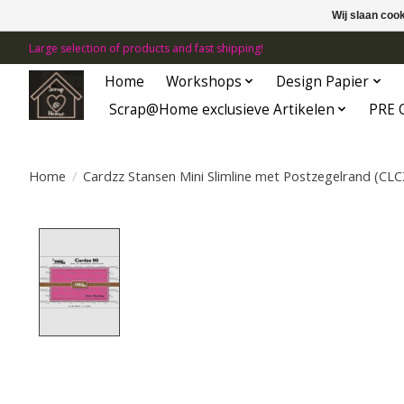
Wij slaan coo
Large selection of products and fast shipping!
Home
Workshops
Design Papier
Scrap@Home exclusieve Artikelen
PRE 
Home
/
Cardzz Stansen Mini Slimline met Postzegelrand (CL
Product image slideshow Items