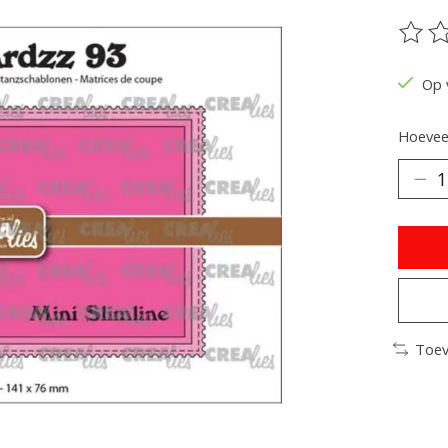
De be
Op 
Hoeveel
Toev