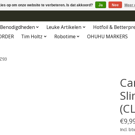
kies op om onze website te verbeteren. Is dat akkoord?
Ja
Nee
Meer 
Benodigdheden
Leuke Artikelen
Hotfoil & Betterpr
ORDER
Tim Holtz
Robotime
OHUHU MARKERS
CZ93
Ca
Sl
(C
€9,9
Incl. bt