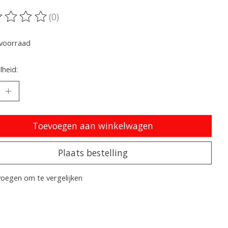
(0)
oordeling van dit product is
0
van de 5
voorraad
heid:
Toevoegen aan winkelwagen
Plaats bestelling
oegen om te vergelijken