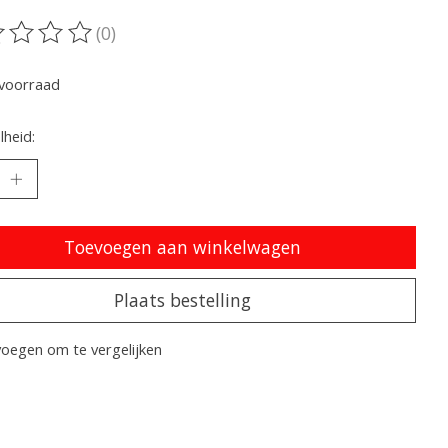
(0)
oordeling van dit product is
0
van de 5
voorraad
heid:
Toevoegen aan winkelwagen
Plaats bestelling
oegen om te vergelijken