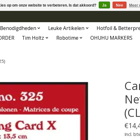
kies op om onze website te verbeteren. Is dat akkoord?
Ja
Nee
Meer 
Benodigdheden
Leuke Artikelen
Hotfoil & Betterpr
ORDER
Tim Holtz
Robotime
OHUHU MARKERS
25)
Ca
Ne
(C
€14,
Incl. bt