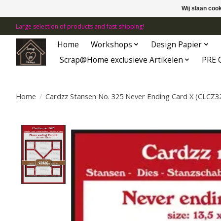
Wij slaan coo
Large selection of products and fast shipping!
Home
Workshops
Design Papier
Scrap@Home exclusieve Artikelen
PRE 
Home
/
Cardzz Stansen No. 325 Never Ending Card X (CLCZ3
Product image slideshow Items