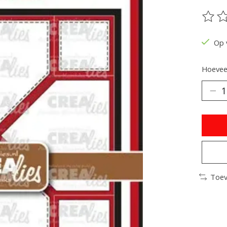
De be
Op 
Hoeveel
Toev