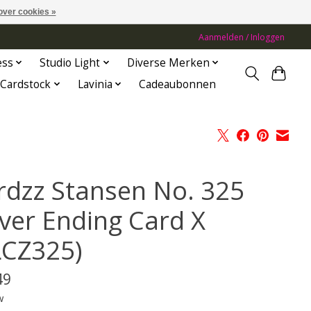
over cookies »
Aanmelden / Inloggen
ess
Studio Light
Diverse Merken
Cardstock
Lavinia
Cadeaubonnen
rdzz Stansen No. 325
ver Ending Card X
LCZ325)
49
w