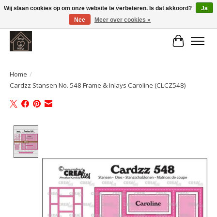
Wij slaan cookies op om onze website te verbeteren. Is dat akkoord?
Ja
Nee
Meer over cookies »
Large selection of products and fast shipping!
Winkelwa
Home
/
Cardzz Stansen No. 548 Frame & Inlays Caroline (CLCZ548)
Product image slideshow Items