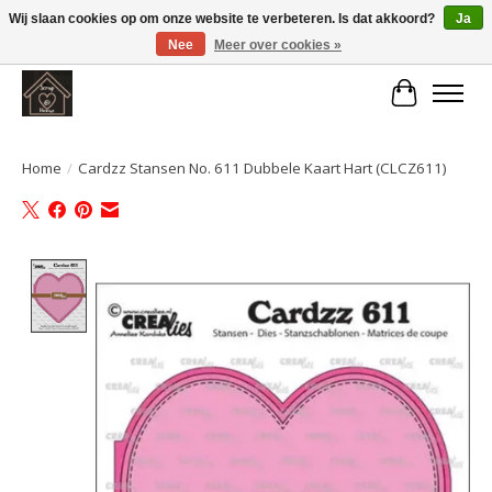
Wij slaan cookies op om onze website te verbeteren. Is dat akkoord?
Ja
Nee
Meer over cookies »
Large selection of products and fast shipping!
Winkelwa
Home
/
Cardzz Stansen No. 611 Dubbele Kaart Hart (CLCZ611)
Product image slideshow Items