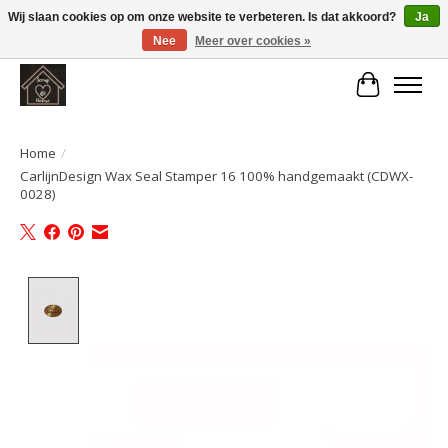
Wij slaan cookies op om onze website te verbeteren. Is dat akkoord?
Ja
Nee
Meer over cookies »
Large selection of products and fast shipping!
Winkelwa
Home
/
CarlijnDesign Wax Seal Stamper 16 100% handgemaakt (CDWX-
0028)
Product image slideshow Items