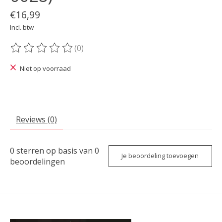
€16,99
Incl. btw
(0)
De beoordeling van dit product is
0
van de 5
Niet op voorraad
Reviews (0)
0
sterren op basis van
0
Je beoordeling toevoegen
beoordelingen