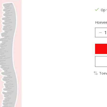
De be
Op 
Hoeveel
Toev