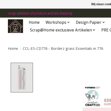
Wij slaan coo
Large selection of products and fast shipping!
Home
Workshops
Design Papier
Scrap@Home exclusieve Artikelen
PRE 
Home
/
CCL-ES-CD776 - Borderz grass Essentials nr.776
Product image slideshow Items