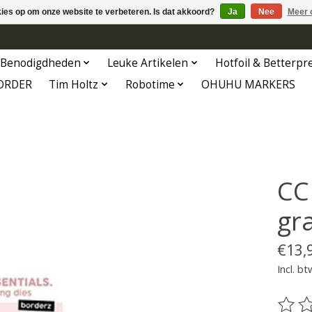
kies op om onze website te verbeteren. Is dat akkoord?
Ja
Nee
Meer 
Benodigdheden
Leuke Artikelen
Hotfoil & Betterpr
ORDER
Tim Holtz
Robotime
OHUHU MARKERS
CC
gr
€13,
Incl. bt