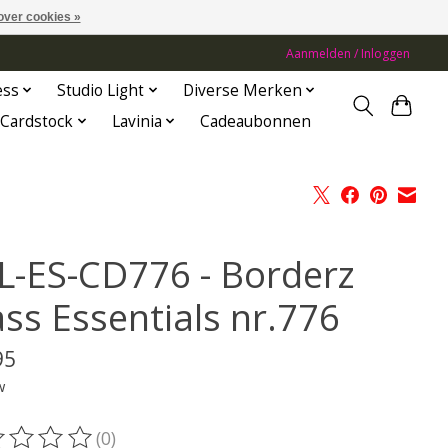
over cookies »
Aanmelden / Inloggen
ess
Studio Light
Diverse Merken
Cardstock
Lavinia
Cadeaubonnen
L-ES-CD776 - Borderz
ass Essentials nr.776
95
w
(0)