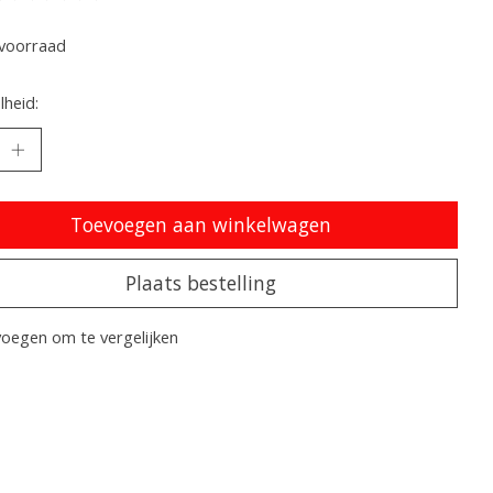
oordeling van dit product is
0
van de 5
voorraad
heid:
Toevoegen aan winkelwagen
Plaats bestelling
oegen om te vergelijken