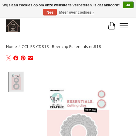
Wij slaan cookies op om onze website te verbeteren. Is dat akkoord?
Ja
Nee
Meer over cookies »
Large selection of products and fast shipping!
Winkelwa
Home
/
CCL-ES-CD818 - Beer cap Essentials nr.818
Product image slideshow Items