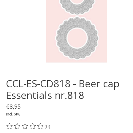
CCL-ES-CD818 - Beer cap
Essentials nr.818
€8,95
Incl. btw
(0)
De beoordeling van dit product is
0
van de 5