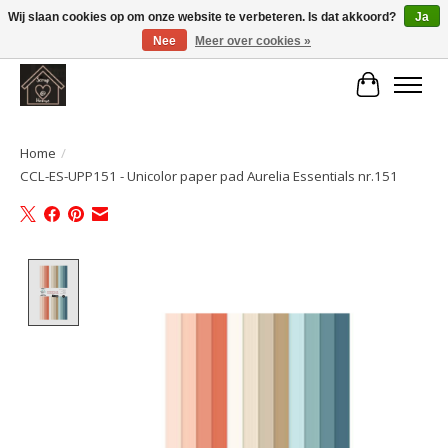
Wij slaan cookies op om onze website te verbeteren. Is dat akkoord?
Ja
Nee
Meer over cookies »
Large selection of products and fast shipping!
Winkelwa
Home
/
CCL-ES-UPP151 - Unicolor paper pad Aurelia Essentials nr.151
Product image slideshow Items