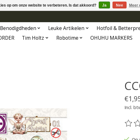
kies op om onze website te verbeteren. Is dat akkoord?
Ja
Nee
Meer 
Benodigdheden
Leuke Artikelen
Hotfoil & Betterpr
ORDER
Tim Holtz
Robotime
OHUHU MARKERS
CC
€1,9
Incl. bt
De be
Op 