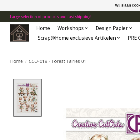
Wij slaan coo
Large selection of products and fast shipping!
Home
Workshops
Design Papier
Scrap@Home exclusieve Artikelen
PRE 
Home
/
CCO-019 - Forest Fairies 01
Product image slideshow Items