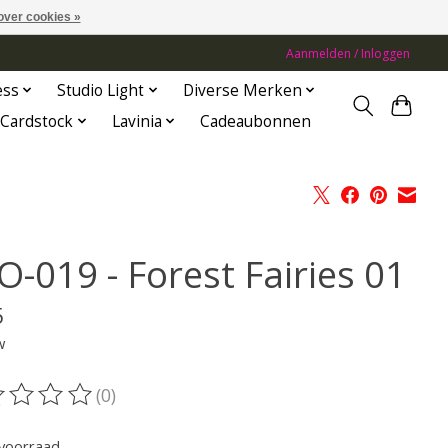
over cookies »
Aanmelden / Inloggen
ess
Studio Light
Diverse Merken
Cardstock
Lavinia
Cadeaubonnen
O-019 - Forest Fairies 01
5
w
(0)
oordeling van dit product is
0
van de 5
voorraad