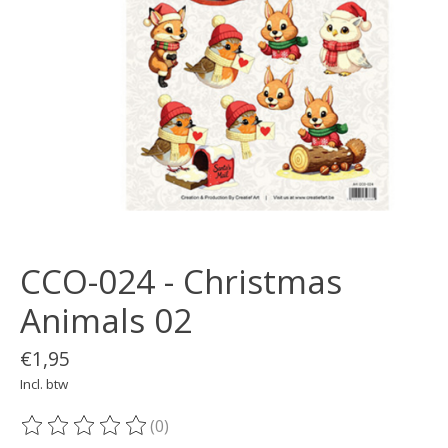
CCO-024 - Christmas
Animals 02
€1,95
Incl. btw
(0)
De beoordeling van dit product is
0
van de 5