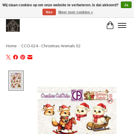
Wij slaan cookies op om onze website te verbeteren. Is dat akkoord?
Ja
Nee
Meer over cookies »
Large selection of products and fast shipping!
Winkelwa
Home
/
CCO-024 - Christmas Animals 02
Product image slideshow Items