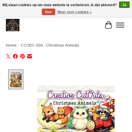
Wij slaan cookies op om onze website te verbeteren. Is dat akkoord?
Ja
Nee
Meer over cookies »
Large selection of products and fast shipping!
Winkelwa
Home
/
CCODC-006 - Christmas Animals
Product image slideshow Items