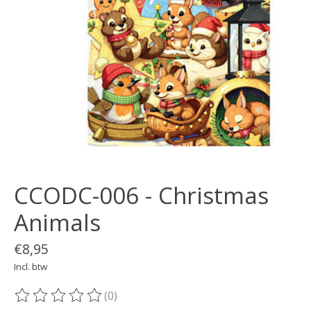
CCODC-006 - Christmas
Animals
€8,95
Incl. btw
(0)
De beoordeling van dit product is
0
van de 5