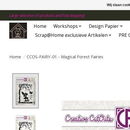
Wij slaan coo
Large selection of products and fast shipping!
Home
Workshops
Design Papier
Scrap@Home exclusieve Artikelen
PRE 
Home
/
CCOS-FAIRY-01 - Magical Forest Fairies
Product image slideshow Items