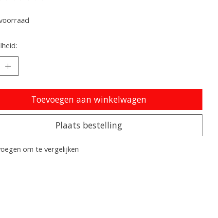
oordeling van dit product is
0
van de 5
voorraad
heid:
Toevoegen aan winkelwagen
Plaats bestelling
oegen om te vergelijken