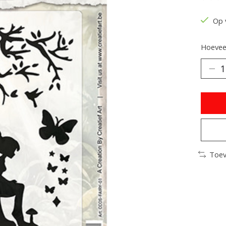
De be
Op 
Hoeveel
Toev