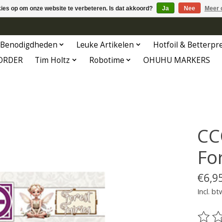
kies op om onze website te verbeteren. Is dat akkoord?
Ja
Nee
Meer 
Benodigdheden
Leuke Artikelen
Hotfoil & Betterpr
ORDER
Tim Holtz
Robotime
OHUHU MARKERS
CC
For
€6,9
Incl. bt