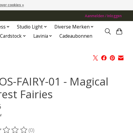
over cookies »
Aanmelden / Inloggen
ess
Studio Light
Diverse Merken
Cardstock
Lavinia
Cadeaubonnen
OS-FAIRY-01 - Magical
est Fairies
5
w
(0)