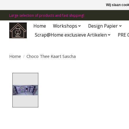
Wij slaan coo
Large selection of products and fast shipping!
Home
Workshops
Design Papier
Scrap@Home exclusieve Artikelen
PRE 
Home
/
Choco Thee Kaart Sascha
Product image slideshow Items