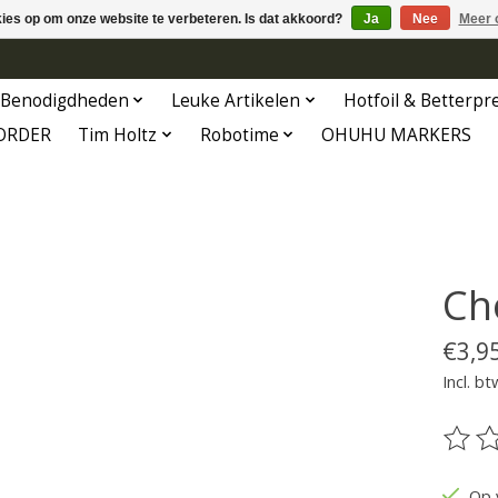
kies op om onze website te verbeteren. Is dat akkoord?
Ja
Nee
Meer 
Benodigdheden
Leuke Artikelen
Hotfoil & Betterpr
ORDER
Tim Holtz
Robotime
OHUHU MARKERS
Ch
€3,9
Incl. bt
De be
Op 