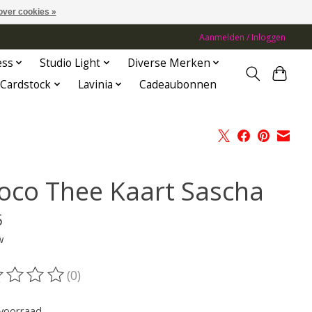
over cookies »
Aanmelden / Inloggen
ess
Studio Light
Diverse Merken
Cardstock
Lavinia
Cadeaubonnen
oco Thee Kaart Sascha
5
w
(0)
oordeling van dit product is
0
van de 5
voorraad