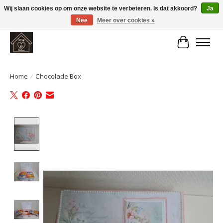
Wij slaan cookies op om onze website te verbeteren. Is dat akkoord?
Ja
Nee
Meer over cookies »
Large selection of products and fast shipping!
Winkelwa
Home
/
Chocolade Box
Product image slideshow Items