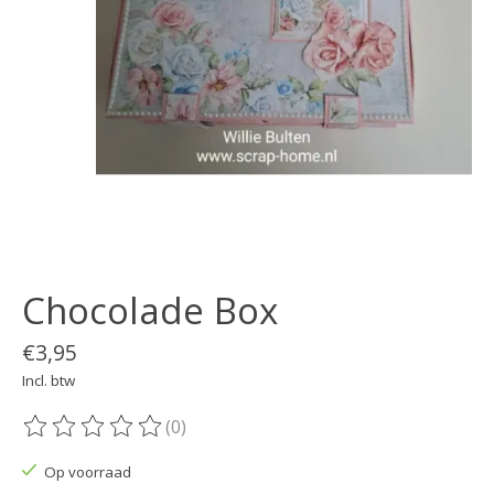
Chocolade Box
€3,95
Incl. btw
(0)
De beoordeling van dit product is
0
van de 5
Op voorraad