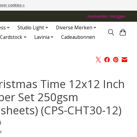
over cookies »
Aanmelden / Inloggen
ess
Studio Light
Diverse Merken
Cardstock
Lavinia
Cadeaubonnen
ristmas Time 12x12 Inch
per Set 250gsm
2sheets) (CPS-CHT30-12)
9
w