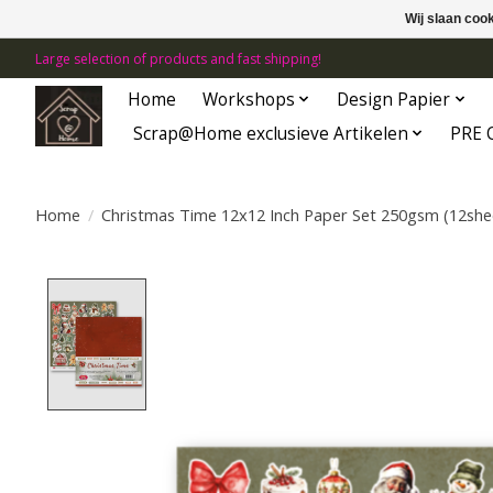
Wij slaan coo
Large selection of products and fast shipping!
Home
Workshops
Design Papier
Scrap@Home exclusieve Artikelen
PRE 
Home
/
Christmas Time 12x12 Inch Paper Set 250gsm (12sh
Product image slideshow Items