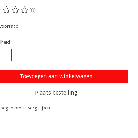
(0)
oordeling van dit product is
0
van de 5
voorraad
heid:
Toevoegen aan winkelwagen
Plaats bestelling
oegen om te vergelijken