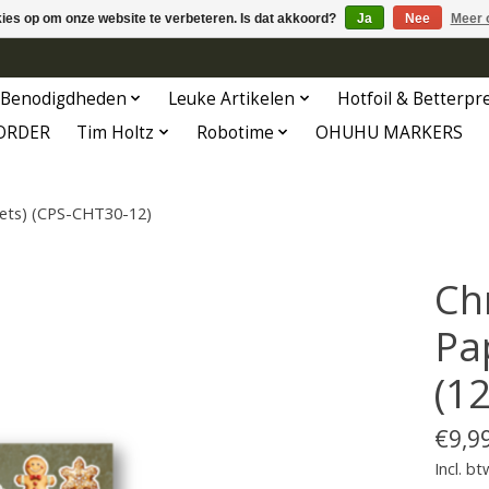
kies op om onze website te verbeteren. Is dat akkoord?
Ja
Nee
Meer 
Benodigdheden
Leuke Artikelen
Hotfoil & Betterpr
ORDER
Tim Holtz
Robotime
OHUHU MARKERS
eets) (CPS-CHT30-12)
Ch
Pa
(1
€9,9
Incl. bt