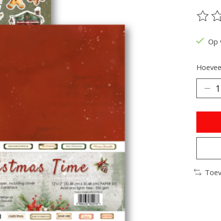
De be
Op 
Hoeveel
Toev