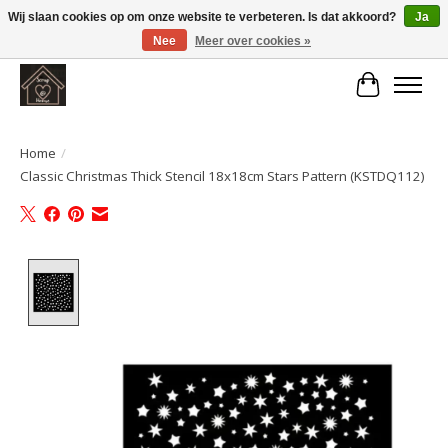
Wij slaan cookies op om onze website te verbeteren. Is dat akkoord?
Ja
Nee
Meer over cookies »
Large selection of products and fast shipping!
Winkelwa
Home
/
Classic Christmas Thick Stencil 18x18cm Stars Pattern (KSTDQ112)
Product image slideshow Items