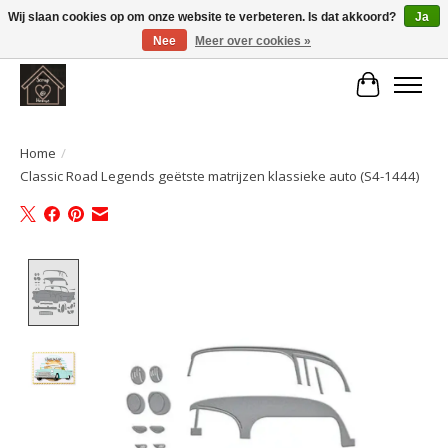
Wij slaan cookies op om onze website te verbeteren. Is dat akkoord?
Ja
Nee
Meer over cookies »
Large selection of products and fast shipping!
Winkelwa
Home
/
Classic Road Legends geëtste matrijzen klassieke auto (S4-1444)
Product image slideshow Items