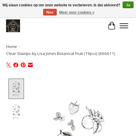
Wij slaan cookies op om onze website te verbeteren. Is dat akkoord?
Ja
Nee
Meer over cookies »
Large selection of products and fast shipping!
Winkelwa
Home
/
Clear Stamps by Lisa Jones Botanical Fruit (19pcs) (666611)
Product image slideshow Items