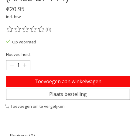
€20,95
Incl. btw
(0)
De beoordeling van dit product is
0
van de 5
Op voorraad
Hoeveelheid:
Toevoegen aan winkelwagen
Plaats bestelling
Toevoegen om te vergelijken
Reviews (0)