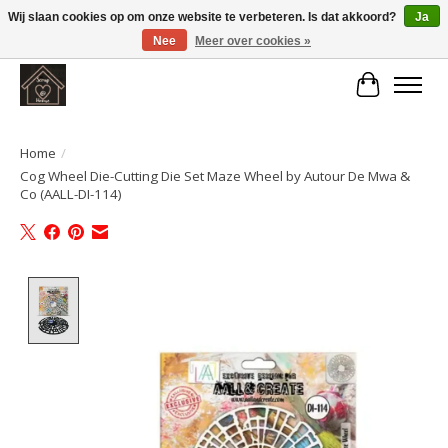
Wij slaan cookies op om onze website te verbeteren. Is dat akkoord?
Ja
Nee
Meer over cookies »
Large selection of products and fast shipping!
Winkelwa
Home
/
Cog Wheel Die-Cutting Die Set Maze Wheel by Autour De Mwa &
Co (AALL-DI-114)
Product image slideshow Items