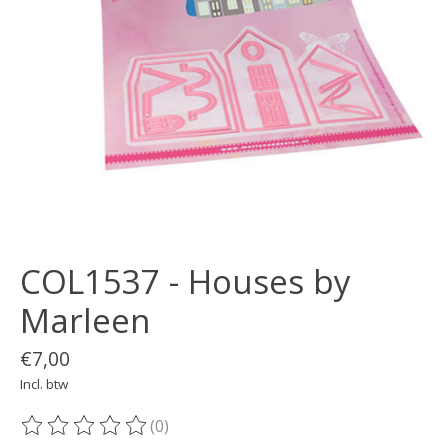
COL1537 - Houses by
Marleen
€7,00
Incl. btw
(0)
De beoordeling van dit product is
0
van de 5