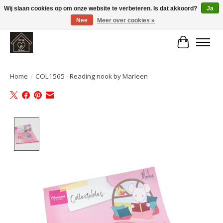
Wij slaan cookies op om onze website te verbeteren. Is dat akkoord?
Ja
Nee
Meer over cookies »
Large selection of products and fast shipping!
Winkelwa
Home
/
COL1565 - Reading nook by Marleen
Product image slideshow Items