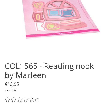
COL1565 - Reading nook
by Marleen
€13,95
Incl. btw
(0)
De beoordeling van dit product is
0
van de 5