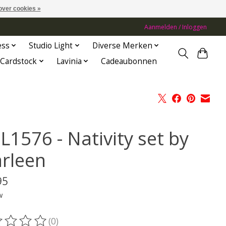
over cookies »
Aanmelden / Inloggen
ess
Studio Light
Diverse Merken
Cardstock
Lavinia
Cadeaubonnen
L1576 - Nativity set by
rleen
95
w
(0)