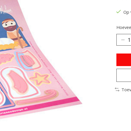
De be
Op 
Hoeveel
Toev