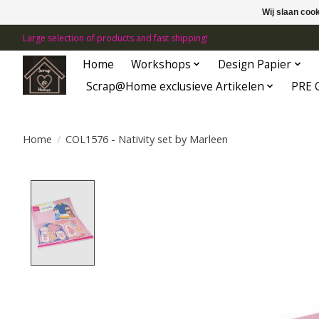
Wij slaan coo
Large selection of products and fast shipping!
Home
Workshops
Design Papier
Scrap@Home exclusieve Artikelen
PRE 
Home
/
COL1576 - Nativity set by Marleen
Product image slideshow Items