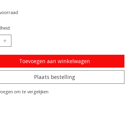
oordeling van dit product is
0
van de 5
voorraad
heid:
Toevoegen aan winkelwagen
Plaats bestelling
oegen om te vergelijken