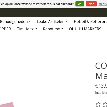
kies op om onze website te verbeteren. Is dat akkoord?
Ja
Nee
Meer 
Benodigdheden
Leuke Artikelen
Hotfoil & Betterpr
ORDER
Tim Holtz
Robotime
OHUHU MARKERS
CO
Ma
€13,
Incl. bt