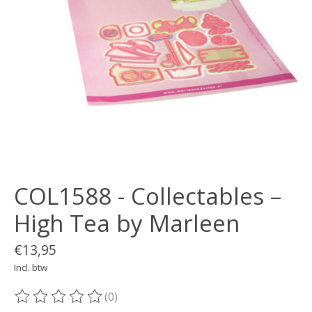
COL1588 - Collectables –
High Tea by Marleen
€13,95
Incl. btw
(0)
De beoordeling van dit product is
0
van de 5