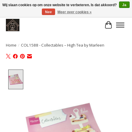
Wij slaan cookies op om onze website te verbeteren. Is dat akkoord?
Ja
Nee
Meer over cookies »
Large selection of products and fast shipping!
Winkelwa
Home
/
COL1588 - Collectables – High Tea by Marleen
Product image slideshow Items