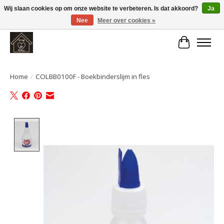
Wij slaan cookies op om onze website te verbeteren. Is dat akkoord?
Ja
Nee
Meer over cookies »
Large selection of products and fast shipping!
Winkelwa
Home
/
COLBB0100F - Boekbinderslijm in fles
Product image slideshow Items