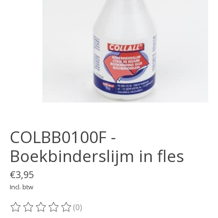
COLBB0100F -
Boekbinderslijm in fles
€3,95
Incl. btw
(0)
De beoordeling van dit product is
0
van de 5