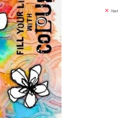
De be
Nie