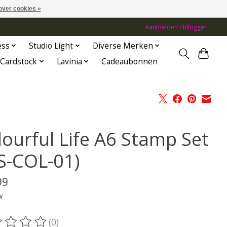
over cookies »
Aanmelden / Inloggen
ess
Studio Light
Diverse Merken
Cardstock
Lavinia
Cadeaubonnen
lourful Life A6 Stamp Set
IS-COL-01)
99
w
(0)