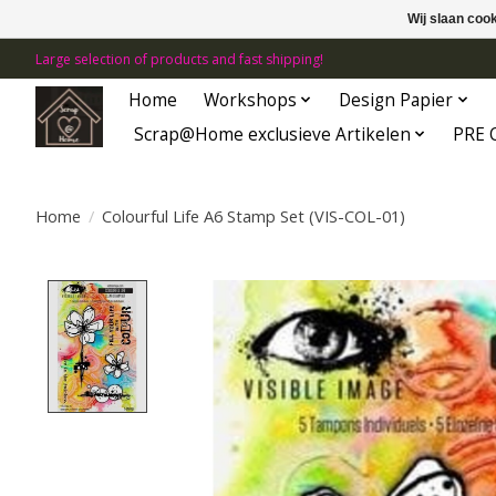
Wij slaan coo
Large selection of products and fast shipping!
Home
Workshops
Design Papier
Scrap@Home exclusieve Artikelen
PRE 
Home
/
Colourful Life A6 Stamp Set (VIS-COL-01)
Product image slideshow Items