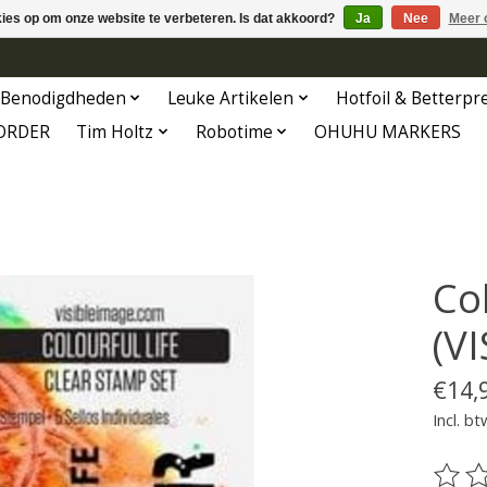
kies op om onze website te verbeteren. Is dat akkoord?
Ja
Nee
Meer 
Benodigdheden
Leuke Artikelen
Hotfoil & Betterpr
ORDER
Tim Holtz
Robotime
OHUHU MARKERS
Co
(V
€14,
Incl. bt