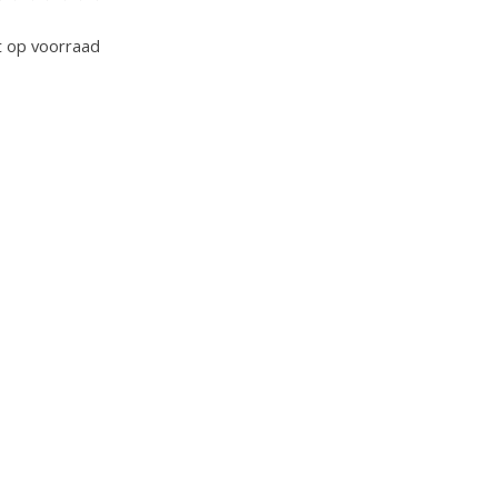
oordeling van dit product is
0
van de 5
t op voorraad